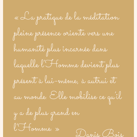
« La pratique de la méditation
pleine présence oriente vers une
humanité plus incarnée dans
laquelle l’Homme devient plus
présent à lui-même, à autrui et
au monde. Elle mobilise ce qu’il
y a de plus grand en
l’Homme. »
Danis Bois