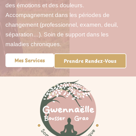
des émotions et des douleurs.
Accompagnement dans les périodes de
changement (professionnel, examen, deuil,
séparation…). Soin de support dans les
maladies chroniques.
Mes Services
Prendre Rendez-Vous