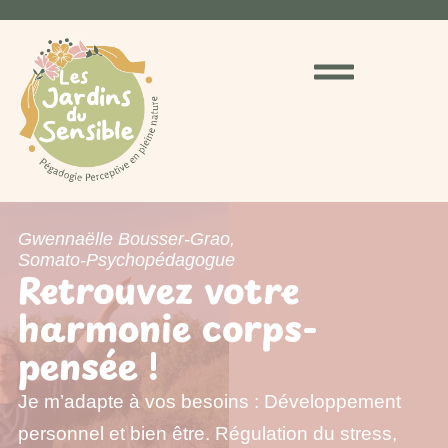
Gwennaëlle Bousser-Grao,
Somato-Psychopédagogue
Retrouvez votre
harmonie corps-
pensée !
Je m’adapte à vos besoins : Développement
personnel et bien être. Régulation du stress,